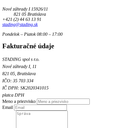
Nové záhrady I 15926/11
821 05 Bratislava
+421 (2) 44 63 13 91
stading@stading.sk
Pondelok – Piatok 08:00 – 17:00
Fakturačné údaje
STADING spol s r.o.
Nové záhrady I, 11
821 05, Bratislava
IČO: 35 703 334
IČ DPH: SK2020341015
platca DPH
Meno a priezvisko
Email