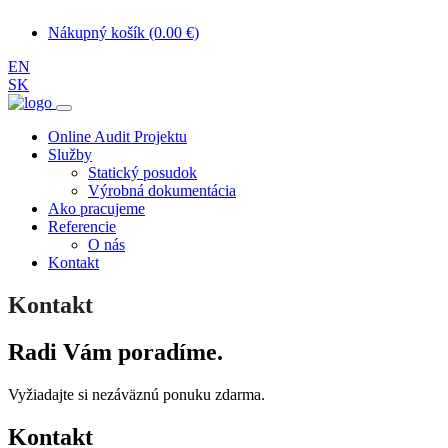
Nákupný košík (0.00 €)
EN
SK
Online Audit Projektu
Služby
Statický posudok
Výrobná dokumentácia
Ako pracujeme
Referencie
O nás
Kontakt
Kontakt
Radi Vám poradíme.
Vyžiadajte si nezáväznú ponuku zdarma.
Kontakt