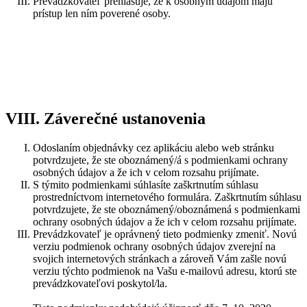
Prevádzkovateľ prehlasuje, že k osobným údajom majú
prístup len ním poverené osoby.
VIII. Záverečné ustanovenia
Odoslaním objednávky cez aplikáciu alebo web stránku
potvrdzujete, že ste oboznámený/á s podmienkami ochrany
osobných údajov a že ich v celom rozsahu prijímate.
S týmito podmienkami súhlasíte zaškrtnutím súhlasu
prostredníctvom internetového formulára. Zaškrtnutím súhlasu
potvrdzujete, že ste oboznámený/oboznámená s podmienkami
ochrany osobných údajov a že ich v celom rozsahu prijímate.
Prevádzkovateľ je oprávnený tieto podmienky zmeniť. Novú
verziu podmienok ochrany osobných údajov zverejní na
svojich internetových stránkach a zároveň Vám zašle novú
verziu týchto podmienok na Vašu e-mailovú adresu, ktorú ste
prevádzkovateľovi poskytol/la.