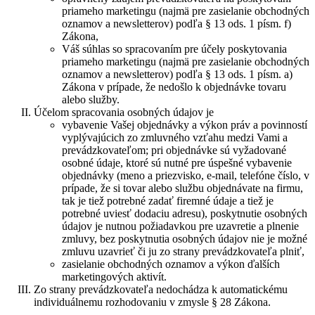
priameho marketingu (najmä pre zasielanie obchodných
oznamov a newsletterov) podľa § 13 ods. 1 písm. f)
Zákona,
Váš súhlas so spracovaním pre účely poskytovania
priameho marketingu (najmä pre zasielanie obchodných
oznamov a newsletterov) podľa § 13 ods. 1 písm. a)
Zákona v prípade, že nedošlo k objednávke tovaru
alebo služby.
Účelom spracovania osobných údajov je
vybavenie Vašej objednávky a výkon práv a povinností
vyplývajúcich zo zmluvného vzťahu medzi Vami a
prevádzkovateľom; pri objednávke sú vyžadované
osobné údaje, ktoré sú nutné pre úspešné vybavenie
objednávky (meno a priezvisko, e-mail, telefóne číslo, v
prípade, že si tovar alebo službu objednávate na firmu,
tak je tiež potrebné zadať firemné údaje a tiež je
potrebné uviesť dodaciu adresu), poskytnutie osobných
údajov je nutnou požiadavkou pre uzavretie a plnenie
zmluvy, bez poskytnutia osobných údajov nie je možné
zmluvu uzavrieť či ju zo strany prevádzkovateľa plniť,
zasielanie obchodných oznamov a výkon ďalších
marketingových aktivít.
Zo strany prevádzkovateľa nedochádza k automatickému
individuálnemu rozhodovaniu v zmysle § 28 Zákona.