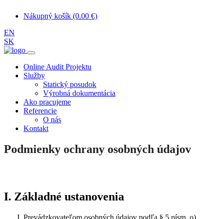
Nákupný košík (0.00 €)
EN
SK
Online Audit Projektu
Služby
Statický posudok
Výrobná dokumentácia
Ako pracujeme
Referencie
O nás
Kontakt
Podmienky ochrany osobných údajov
I. Základné ustanovenia
Prevádzkovateľom osobných údajov podľa § 5 písm. o)