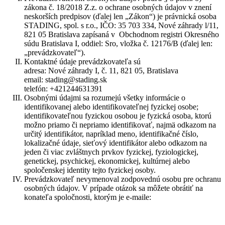
zákona č. 18/2018 Z.z. o ochrane osobných údajov v znení
neskorších predpisov (ďalej len „Zákon“) je právnická osoba
STADING, spol. s r.o., IČO: 35 703 334, Nové záhrady l/11,
821 05 Bratislava zapísaná v Obchodnom registri Okresného
súdu Bratislava I, oddiel: Sro, vložka č. 12176/B (ďalej len:
„prevádzkovateľ“).
Kontaktné údaje prevádzkovateľa sú
adresa: Nové záhrady I, č. 11, 821 05, Bratislava
email: stading@stading.sk
telefón: +421244631391
Osobnými údajmi sa rozumejú všetky informácie o
identifikovanej alebo identifikovateľnej fyzickej osobe;
identifikovateľnou fyzickou osobou je fyzická osoba, ktorú
možno priamo či nepriamo identifikovať, najmä odkazom na
určitý identifikátor, napríklad meno, identifikačné číslo,
lokalizačné údaje, sieťový identifikátor alebo odkazom na
jeden či viac zvláštnych prvkov fyzickej, fyziologickej,
genetickej, psychickej, ekonomickej, kultúrnej alebo
spoločenskej identity tejto fyzickej osoby.
Prevádzkovateľ nevymenoval zodpovednú osobu pre ochranu
osobných údajov. V prípade otázok sa môžete obrátiť na
konateľa spoločnosti, ktorým je e-maile: