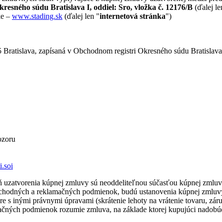
resného súdu Bratislava I, oddiel: Sro, vložka č. 12176/B
(ďalej le
ke –
www.stading.sk
(ďalej len "
internetová stránka
")
 Bratislava, zapísaná v Obchodnom registri Okresného súdu Bratislava I
ozoru
i.soi
 uzatvorenia kúpnej zmluvy sú neoddeliteľnou súčasťou kúpnej zmluvy
bchodných a reklamačných podmienok, budú ustanovenia kúpnej zmluv
 inými právnymi úpravami (skrátenie lehoty na vrátenie tovaru, záru
ných podmienok rozumie zmluva, na základe ktorej kupujúci nadobúda