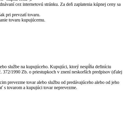
návaní cez internetovú stránku. Za deň zaplatenia kúpnej ceny sa
k pri prevzatí tovaru.
danie tovaru kupujúcemu.
ebo službe na kupujúceho. Kupujúci, ktorý nespĺňa definíciu
č. 372/1990 Zb. o priestupkoch v znení neskorších predpisov (ďalej
cim prevezme tovar alebo službu od predávajúceho alebo od jeho
ať s tovarom a kupujúci tovar neprevezme.