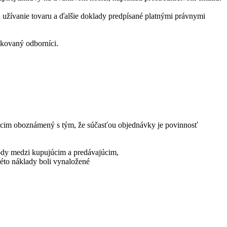
 užívanie tovaru a ďalšie doklady predpísané platnými právnymi
fikovaný odborníci.
júcim oboznámený s tým, že súčasťou objednávky je povinnosť
hody medzi kupujúcim a predávajúcim,
kéto náklady boli vynaložené