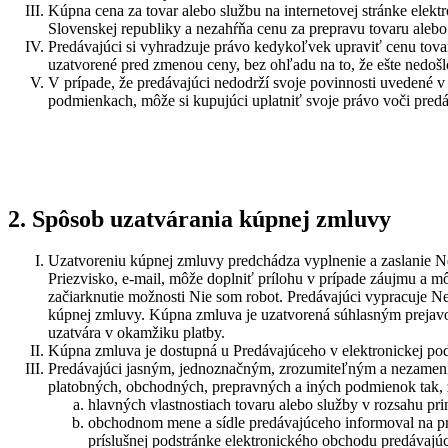
Kúpna cena za tovar alebo službu na internetovej stránke ele
Slovenskej republiky a nezahŕňa cenu za prepravu tovaru alebo 
Predávajúci si vyhradzuje právo kedykoľvek upraviť cenu tova
uzatvorené pred zmenou ceny, bez ohľadu na to, že ešte nedošl
V prípade, že predávajúci nedodrží svoje povinnosti uvedené 
podmienkach, môže si kupujúci uplatniť svoje právo voči pred
2. Spôsob uzatvárania kúpnej zmluvy
Uzatvoreniu kúpnej zmluvy predchádza vyplnenie a zaslanie Ne
Priezvisko, e-mail, môže doplniť prílohu v prípade záujmu a 
začiarknutie možnosti Nie som robot. Predávajúci vypracuje N
kúpnej zmluvy. Kúpna zmluva je uzatvorená súhlasným prejavom
uzatvára v okamžiku platby.
Kúpna zmluva je dostupná u Predávajúceho v elektronickej po
Predávajúci jasným, jednoznačným, zrozumiteľným a nezameni
platobných, obchodných, prepravných a iných podmienok tak, 
hlavných vlastnostiach tovaru alebo služby v rozsahu p
obchodnom mene a sídle predávajúceho informoval na pr
príslušnej podstránke elektronického obchodu predávajú