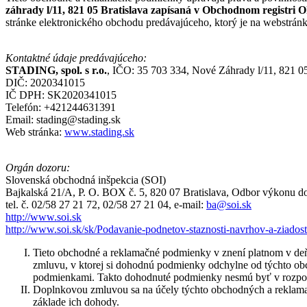
záhrady l/11, 821 05 Bratislava zapísaná v Obchodnom registri Ok
stránke elektronického obchodu predávajúceho, ktorý je na webstrán
Kontaktné údaje predávajúceho:
STADING, spol. s r.o.
, IČO: 35 703 334, Nové Záhrady l/11, 821 05
DIČ: 2020341015
IČ DPH: SK2020341015
Telefón: +421244631391
Email: stading@stading.sk
Web stránka:
www.stading.sk
Orgán dozoru:
Slovenská obchodná inšpekcia (SOI)
Bajkalská 21/A, P. O. BOX č. 5, 820 07 Bratislava, Odbor výkonu d
tel. č. 02/58 27 21 72, 02/58 27 21 04, e-mail:
ba@soi.sk
http://www.soi.sk
http://www.soi.sk/sk/Podavanie-podnetov-staznosti-navrhov-a-ziadost
Tieto obchodné a reklamačné podmienky v znení platnom v deň
zmluvu, v ktorej si dohodnú podmienky odchylne od týchto o
podmienkami. Takto dohodnuté podmienky nesmú byť v rozpore s
Doplnkovou zmluvou sa na účely týchto obchodných a reklamač
základe ich dohody.