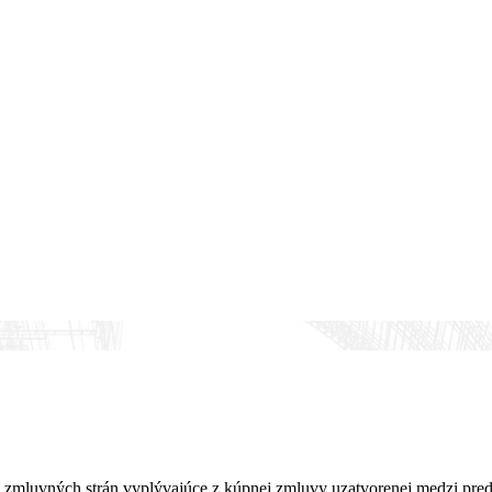
 zmluvných strán vyplývajúce z kúpnej zmluvy uzatvorenej medzi pre