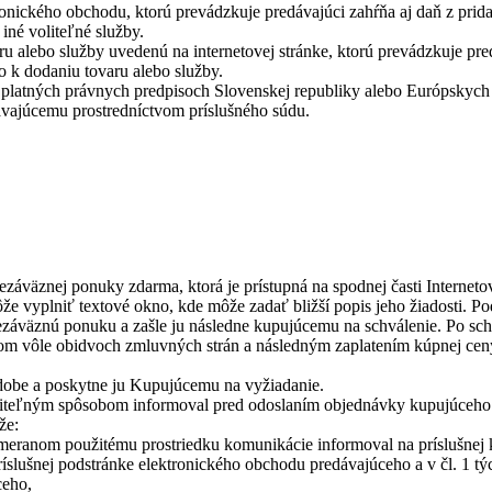
ktronického obchodu, ktorú prevádzkuje predávajúci zahŕňa aj daň z pr
iné voliteľné služby.
ru alebo služby uvedenú na internetovej stránke, ktorú prevádzkuje p
o k dodaniu tovaru alebo služby.
v platných právnych predpisoch Slovenskej republiky alebo Európskyc
ávajúcemu prostredníctvom príslušného súdu.
záväznej ponuky zdarma, ktorá je prístupná na spodnej časti Interneto
môže vyplniť textové okno, kde môže zadať bližší popis jeho žiadosti.
ezáväznú ponuku a zašle ju následne kupujúcemu na schválenie. Po sch
 vôle obidvoch zmluvných strán a následným zaplatením kúpnej ceny. 
dobe a poskytne ju Kupujúcemu na vyžiadanie.
teľným spôsobom informoval pred odoslaním objednávky kupujúceho o
že:
rimeranom použitému prostriedku komunikácie informoval na príslušnej
íslušnej podstránke elektronického obchodu predávajúceho a v čl. 1 
ceho,