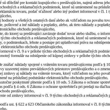
é sú dôležité pre kontakt kupujúceho s predávajúcim, najmä adresu jeho
obchodných a reklamačných podmienok, ktoré sú umiestnené na prísluš
 reklamáciu tovaru, podať sťažnosť alebo iný podnet informoval v čl. 
ajúceho,
nej hodnoty a všetkých ostatných daní alebo ak vzhľadom na povahu to
e, poštovné a iné náklady a poplatky, alebo, ak tieto náklady a poplat
ektronického obchodu predávajúceho,
 do ktorej sa predávajúci zaväzuje dodať tovar alebo službu, o inform
 týchto obchodných a reklamačných podmienok, ktoré sú umiestnené na
y, o podmienkach, lehote a postupe pri uplatňovaní práva na odstúpen
e elektronického obchodu predávajúceho,
ormoval v čl. 9 a v prílohe týchto obchodných a reklamačných podmien
amotný formulár na odstúpenie od kúpnej zmluvy v prílohe týchto obch
de znášať náklady spojené s vrátením tovaru predávajúcemu podľa § 10 o
uvy uzavretej mimo prevádzkových priestorov predávajúceho a o zmene
pnej zmluvy aj náklady na vrátenie tovaru, ktorý vzhľadom na jeho povah
ené na príslušnej podstránke elektronického obchodu predávajúceho,
točne poskytnuté plnenie podľa § 10 ods. 5 Zákona o ochrane spotrebi
as podľa § 4 ods. 6 Zákona o ochrane spotrebiteľa pri predaji na dia
obchodu predávajúceho,
penie od zmluvy informoval v čl. 9 týchto obchodných a reklamačných 
podľa ust. § 622 a 623 Občianskeho zákonníka informoval v čl. 8 týc
ceho,