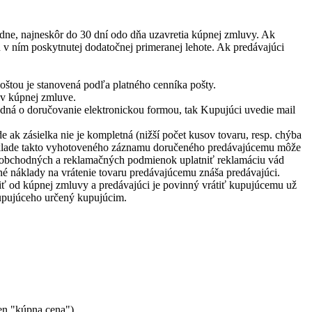
dne, najneskôr do 30 dní odo dňa uzavretia kúpnej zmluvy. Ak
u v ním poskytnutej dodatočnej primeranej lehote. Ak predávajúci
oštou je stanovená podľa platného cenníka pošty.
 v kúpnej zmluve.
edná o doručovanie elektronickou formou, tak Kupujúci uvedie mail
e ak zásielka nie je kompletná (nižší počet kusov tovaru, resp. chýba
áklade takto vyhotoveného záznamu doručeného predávajúcemu môže
to obchodných a reklamačných podmienok uplatniť reklamáciu vád
né náklady na vrátenie tovaru predávajúcemu znáša predávajúci.
ť od kúpnej zmluvy a predávajúci je povinný vrátiť kupujúcemu už
upujúceho určený kupujúcim.
en "kúpna cena").