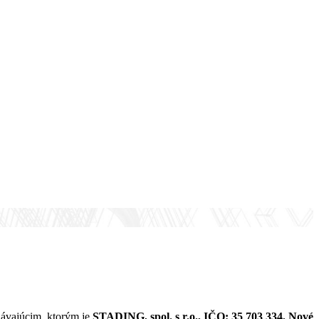
dávajúcim, ktorým je
STADING, spol. s r.o., IČO: 35 703 334, Nové