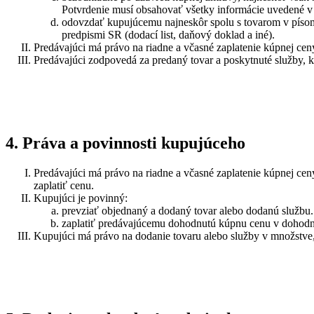
Potvrdenie musí obsahovať všetky informácie uvedené v 
odovzdať kupujúcemu najneskôr spolu s tovarom v písomn
predpismi SR (dodací list, daňový doklad a iné).
Predávajúci má právo na riadne a včasné zaplatenie kúpnej cen
Predávajúci zodpovedá za predaný tovar a poskytnuté služby, kt
4. Práva a povinnosti kupujúceho
Predávajúci má právo na riadne a včasné zaplatenie kúpnej ce
zaplatiť cenu.
Kupujúci je povinný:
prevziať objednaný a dodaný tovar alebo dodanú službu.
zaplatiť predávajúcemu dohodnutú kúpnu cenu v dohodnute
Kupujúci má právo na dodanie tovaru alebo služby v množstve,