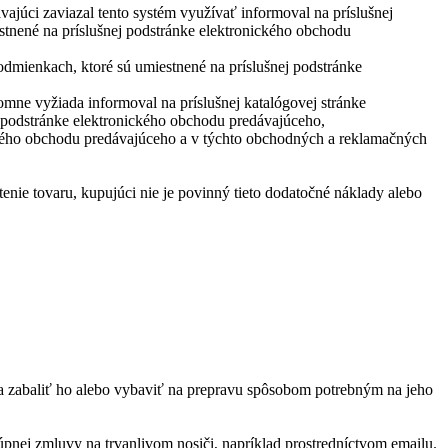
ajúci zaviazal tento systém využívať informoval na príslušnej
tnené na príslušnej podstránke elektronického obchodu
dmienkach, ktoré sú umiestnené na príslušnej podstránke
omne vyžiada informoval na príslušnej katalógovej stránke
 podstránke elektronického obchodu predávajúceho,
ckého obchodu predávajúceho a v týchto obchodných a reklamačných
nie tovaru, kupujúci nie je povinný tieto dodatočné náklady alebo
a zabaliť ho alebo vybaviť na prepravu spôsobom potrebným na jeho
pnej zmluvy na trvanlivom nosiči, napríklad prostredníctvom emailu.