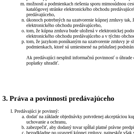
možnosti a podmienkach riešenia sporu mimosúdnou cestou
katalógovej stránke elektronického obchodu predávajúce
predávajúceho,
úkonoch potrebných na uzatvorenie kúpnej zmluvy tak, ž
elektronického obchodu predávajúceho,
tom, že kúpna zmluva bude uložená v elektronickej podob
elektronického obchodu predávajúceho a v týchto obcho
tom, že jazykom ponúkaným na uzatvorenie zmluvy je sl
podmienkach, ktoré sú umiestnené na príslušnej podstrá
Ak predávajúci nesplnil informačnú povinnosť o úhrade d
poplatky uhradiť.
3. Práva a povinnosti predávajúceho
Predávajúci je povinný:
dodať na základe objednávky potvrdenej akceptáciou ku
uchovanie a ochranu,
zabezpečiť, aby dodaný tovar spĺňal platné právne predp
bezodkladne po uzavretí kúpnej zmluvy, najneskôr však 