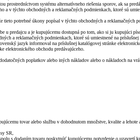
 prostredníctvom systému alternatívneho riešenia sporov, ak sa predáv
ho a v týchto obchodných a reklamačných podmienkach, ktoré sú umies
e tieto potrebné úkony popísal v týchto obchodných a reklamačných po
e u predajcu a je kupujúcemu dostupná po tom, ako si ju kupujúci pís
dných a reklamačných podmienkach, ktoré sú umiestnené na príslušnej
ovenský jazyk informoval na príslušnej katalógovej stránke elektroni
nke elektronického obchodu predávajúceho.
odatočných poplatkov alebo iných nákladov alebo o nákladoch na vráte
pujúcemu tovar alebo službu v dohodnutom množstve, kvalite a lehote 
isy SR,
spolu s dodaním tovaru poskytnúť kupujúcemu potvrdenie o uzavretí kú