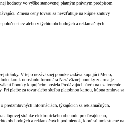
idanej hodnoty vo výške stanovenej platným právnym predpisom
redávajúci. Zmena ceny tovaru sa nevzťahuje na kúpne zmluvy
h spoločenstiev alebo v týchto obchodných a reklamačných
vej stránky. V tejto nezáväznej ponuke zadáva kupujúci Meno,
 Podmienkou k odoslaniu formulára Nezáväznej ponuky zdarma je
válení Ponuky kupujúcim posiela Predávajúci návrh na uzatvorenie
Pri platbe za tovar alebo službu platobnou kartou, kúpna zmluva sa
 predzmluvných informáciách, týkajúcich sa reklamačných,
 katalógovej stránke elektronického obchodu predávajúceho,
týchto obchodných a reklamačných podmienok, ktoré sú umiestnené na