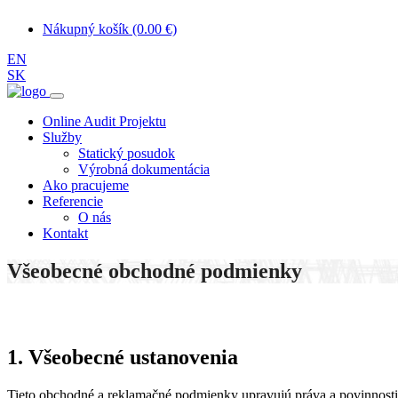
Nákupný košík (0.00 €)
EN
SK
Online Audit Projektu
Služby
Statický posudok
Výrobná dokumentácia
Ako pracujeme
Referencie
O nás
Kontakt
Všeobecné obchodné podmienky
1. Všeobecné ustanovenia
Tieto obchodné a reklamačné podmienky upravujú práva a povinnosti