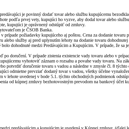
 predávajúci je povinný dodať tovar alebo službu kupujúcemu bezodkla
ehote podľa prvej vety, kupujúci ho vyzve, aby dodal tovar alebo služb
hote, kupujúci je oprávnený odstúpiť od zmluvy.
skytovateľom je ČSOB Banka.
 v prípade požiadavky kupujúceho aj poštou. Cena za dodanie tovaru p
u alebo služby aj pred uplynutím lehoty na dodanie tovaru dohodnutej
ré bolo dohodnuté medzi Predávajúcim a Kupujúcim. V prípade, že sa j
 po doručení. V prípade zistenia existencie vady tovaru alebo v prípad
 kupujúcemu vyhotoviť záznam o rozsahu a povahe vady tovaru. Na z
ebo potvrdiť doručenie tovaru s vadou a následne v zmysle čl. 8 tých
ujúci odmietne prevziať dodaný tovar s vadou, všetky účelne vynalože
im v lehote uvedenej v bode 5.1. týchto obchodných podmienok odstúpi
túpenia od kúpnej zmluvy bezhotovostným prevodom na bankový účet k
medzi predávajúcim a kupujúcim je uvedená v Kúpnej zmluve. (ďalej l