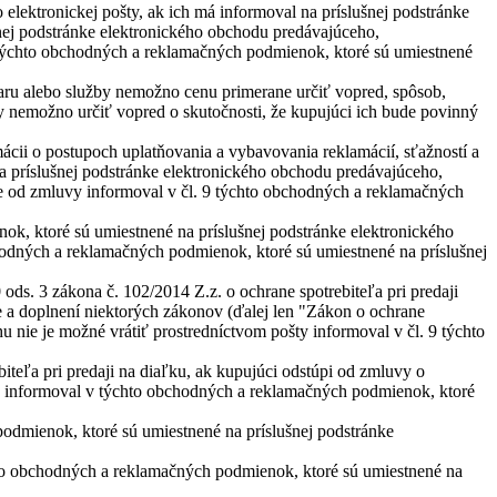
 elektronickej pošty, ak ich má informoval na príslušnej podstránke
nej podstránke elektronického obchodu predávajúceho,
1 týchto obchodných a reklamačných podmienok, ktoré sú umiestnené
varu alebo služby nemožno cenu primerane určiť vopred, spôsob,
ky nemožno určiť vopred o skutočnosti, že kupujúci ich bude povinný
ácii o postupoch uplatňovania a vybavovania reklamácií, sťažností a
 príslušnej podstránke elektronického obchodu predávajúceho,
ie od zmluvy informoval v čl. 9 týchto obchodných a reklamačných
ok, ktoré sú umiestnené na príslušnej podstránke elektronického
odných a reklamačných podmienok, ktoré sú umiestnené na príslušnej
ds. 3 zákona č. 102/2014 Z.z. o ochrane spotrebiteľa pri predaji
 a doplnení niektorých zákonov (ďalej len "Zákon o ochrane
u nie je možné vrátiť prostredníctvom pošty informoval v čl. 9 týchto
teľa pri predaji na diaľku, ak kupujúci odstúpi od zmluvy o
ľku informoval v týchto obchodných a reklamačných podmienok, ktoré
podmienok, ktoré sú umiestnené na príslušnej podstránke
hto obchodných a reklamačných podmienok, ktoré sú umiestnené na