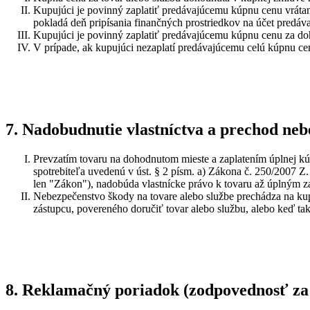
Kupujúci je povinný zaplatiť predávajúcemu kúpnu cenu vrátane
pokladá deň pripísania finančných prostriedkov na účet predáva
Kupujúci je povinný zaplatiť predávajúcemu kúpnu cenu za doho
V prípade, ak kupujúci nezaplatí predávajúcemu celú kúpnu c
7. Nadobudnutie vlastníctva a prechod neb
Prevzatím tovaru na dohodnutom mieste a zaplatením úplnej kúp
spotrebiteľa uvedenú v úst. § 2 písm. a) Zákona č. 250/2007 Z.
len "Zákon"), nadobúda vlastnícke právo k tovaru až úplným za
Nebezpečenstvo škody na tovare alebo službe prechádza na kup
zástupcu, povereného doručiť tovar alebo službu, alebo keď ta
8. Reklamačný poriadok (zodpovednosť za 