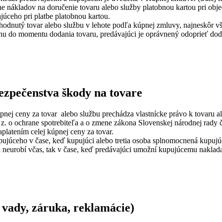
 nákladov na doručenie tovaru alebo služby platobnou kartou pri objed
júceho pri platbe platobnou kartou.
dnutý tovar alebo službu v lehote podľa kúpnej zmluvy, najneskôr vša
enu do momentu dodania tovaru, predávajúci je oprávnený odoprieť do
ezpečenstva škody na tovare
nej ceny za tovar alebo službu prechádza vlastnícke právo k tovaru al
 z. o ochrane spotrebiteľa a o zmene zákona Slovenskej národnej rady 
platením celej kúpnej ceny za tovar.
ujúceho v čase, keď kupujúci alebo tretia osoba splnomocnená kupujú
k neurobí včas, tak v čase, keď predávajúci umožní kupujúcemu naklad
vady, záruka, reklamácie)