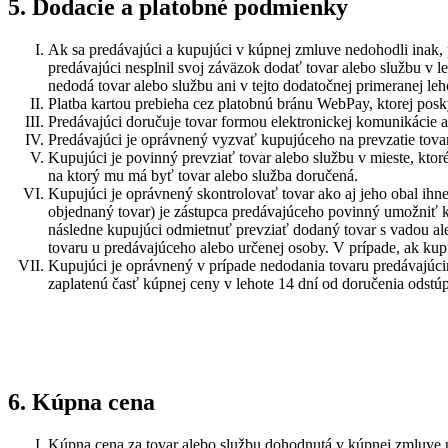
5. Dodacie a platobné podmienky
Ak sa predávajúci a kupujúci v kúpnej zmluve nedohodli inak,
predávajúci nesplnil svoj záväzok dodať tovar alebo službu v l
nedodá tovar alebo službu ani v tejto dodatočnej primeranej le
Platba kartou prebieha cez platobnú bránu WebPay, ktorej po
Predávajúci doručuje tovar formou elektronickej komunikácie a
Predávajúci je oprávnený vyzvať kupujúceho na prevzatie tovar
Kupujúci je povinný prevziať tovar alebo službu v mieste, kto
na ktorý mu má byť tovar alebo služba doručená.
Kupujúci je oprávnený skontrolovať tovar ako aj jeho obal ihneď
objednaný tovar) je zástupca predávajúceho povinný umožniť
následne kupujúci odmietnuť prevziať dodaný tovar s vadou al
tovaru u predávajúceho alebo určenej osoby. V prípade, ak kup
Kupujúci je oprávnený v prípade nedodania tovaru predávajúc
zaplatenú časť kúpnej ceny v lehote 14 dní od doručenia ods
6. Kúpna cena
Kúpna cena za tovar alebo službu dohodnutá v kúpnej zmluve 