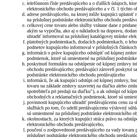
telefónnom čísle predávajúceho a o ďalších údajoch, ktor
elektronického obchodu predávajúceho a v čl. 1 týchto 
adrese predávajúceho, na ktorej môže kupujúci uplatniť
na príslušnej podstránke elektronického obchodu predáv
celkovej cene tovaru alebo služby vrátane dane z prida
akým sa vypočíta, ako aj o nákladoch na dopravu, dodani
uhradiť informoval na príslušnej katalógovej stránke el
platobných podmienkach, dodacích podmienkach, o lehote,
podnetov kupujúceho informoval v príslušných článkoch
informácii o práve kupujúceho odstúpiť od kúpnej zmluv
podmienok, ktoré sú umiestnené na príslušnej podstránk
poskytnutí formuláru na odstúpenie od kúpnej zmluvy inf
obchodu predávajúceho; predávajúci zároveň poskytol s
podstránke elektronického obchodu predávajúceho
informácii, že ak kupujúci odstúpi od kúpnej zmluvy, bu
tovaru na základe zmluvy uzavretej na diaľku alebo zml
spotrebiteľa pri predaji na diaľku"), a ak odstúpi od kú
obchodných a reklamačných podmienok, ktoré sú umiestn
povinnosti kupujúceho uhradiť predávajúcemu cenu za sku
službách po tom, čo udelil predávajúcemu výslovný súhl
sú umiestnené na príslušnej podstránke elektronického 
okolnostiach, za ktorých kupujúci stráca právo na odstú
elektronického obchodu predávajúceho,
poučení o zodpovednosti predávajúceho za vady tovaru 
príslušnej podstránke elektronického obchodu predávajú